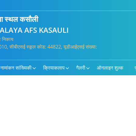
सेना स्थल कसौली
ALAYA AFS KASAULI
्त निकाय
0010, सीबीएसई स्कूल कोड: 44822, यूडीआईएसई संख्या:
नामांकन सांख्यिकी
क्रियाकलाप
गैलरी
ऑनलाइन शुल्क
प