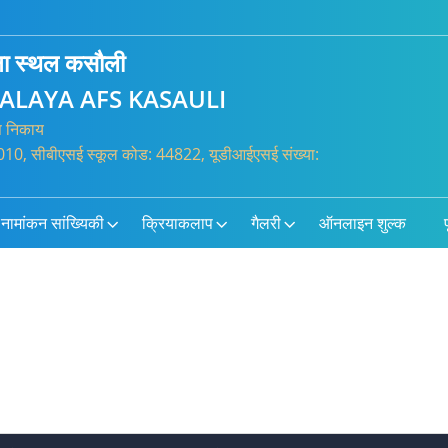
सेना स्थल कसौली
ALAYA AFS KASAULI
्त निकाय
0010, सीबीएसई स्कूल कोड: 44822, यूडीआईएसई संख्या:
नामांकन सांख्यिकी
क्रियाकलाप
गैलरी
ऑनलाइन शुल्क
प